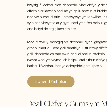
bwysig â iechyd eich dannedd. Mae clefyd y deint
effeithio ar lawer o bobl ac yn gallu arwain at brobl
nad yw’n cael ei drin. I breswylwyr ym Mhwllheli a
sy’n canolbwyntio ar y gymuned yma i’ch helpu i g
ond hefyd deintgig iach am oes.
Mae clefyd y deintgig yn dechrau gyda gingiviti
gronni plaque—ond gall ddatblygu i ffurf fwy difrifol,
golli dannedd os nad yw’n cael ei reoli’n effeithio
rydym wedi ymrwymo i’ch helpu i atal a thrin clefyd 
barhau i fwynhau iechyd deintyddol gorau posibl.
Gwneud Ymholiad
Deall Clefyd y Gums ym Mh