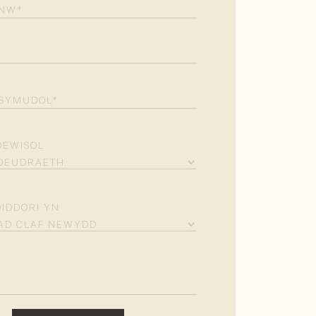
EQUIRED)
IRED)
REQUIRED)
DEWISOL
IDDORI YN