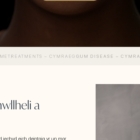
OME
TREATMENTS – CYMRAEG
GUM DISEASE – CYMR
llheli a
d iechyd eich deintgig yr un mor