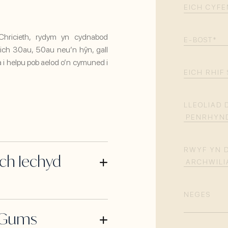
EICH
CYFENW
(R
hricieth, rydym yn cydnabod
E-
eich 30au, 50au neu’n hŷn, gall
BOST
(REQU
a i helpu pob aelod o’n cymuned i
EICH
RHIF
SYMUDOL
(
LLEOLIAD 
RWYF YN D
ich Iechyd
NEGES
y Gums