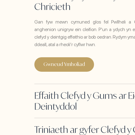
Chricieth
Gan fyw mewn cymuned glos fel Pwllheli a C
anghenion unigryw ein cleifion. P’un a ydych yn 
clefyd y deintgig effeithio ar bob oedran. Rydym ym
ddeall, atal a rheoli’r cyflwr hwn.
Gwneud Ymholiad
Effaith Clefyd y Gums ar E
Deintyddol
Triniaeth ar gyfer Clefyd 