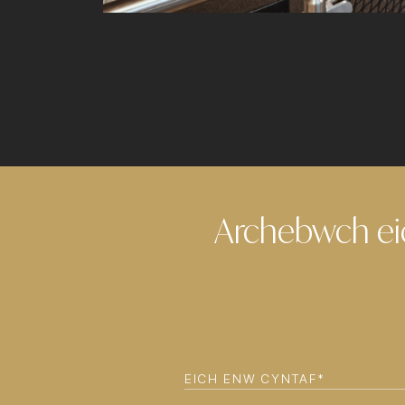
Archebwch ei
EICH
ENW