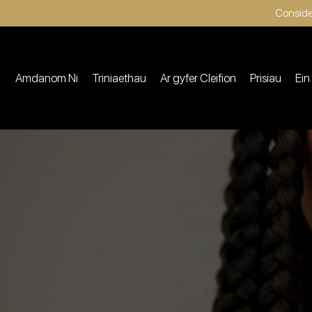
Conside
Amdanom Ni
Triniaethau
Ar gyfer Cleifion
Prisiau
Ein