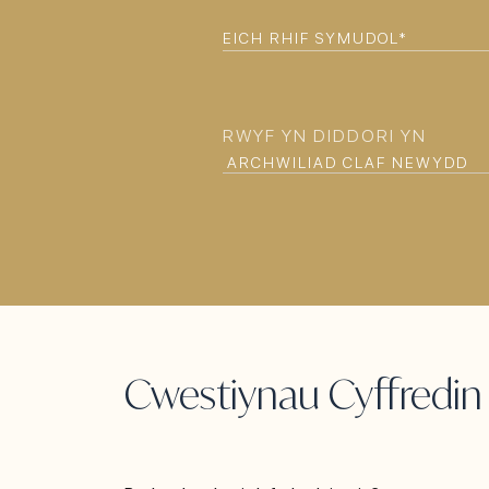
CYNTAF
(REQUIRED)
EICH
RHIF
SYMUDOL
(REQUIRED)
RWYF YN DIDDORI YN
Cwestiynau Cyffredin