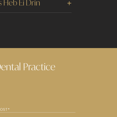
 Heb Ei Drin
ntal Practice
ST
(REQUIRED)