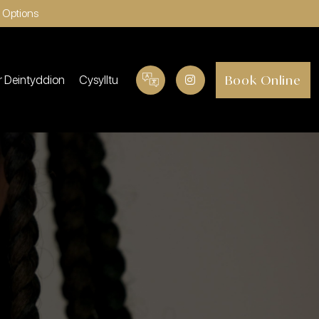
 Options
Book Online
r Deintyddion
Cysylltu