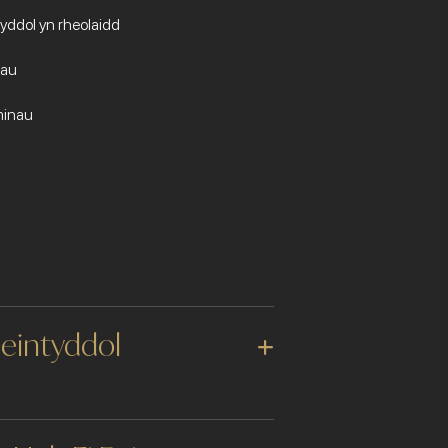
yddol yn rheolaidd
dau
minau
eintyddol