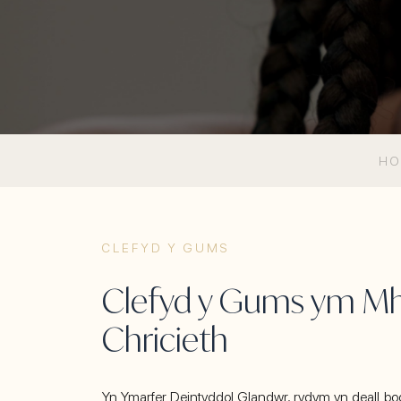
H
CLEFYD Y GUMS
Clefyd y Gums ym Mhw
Chricieth
Yn Ymarfer Deintyddol Glandwr, rydym yn deall bo