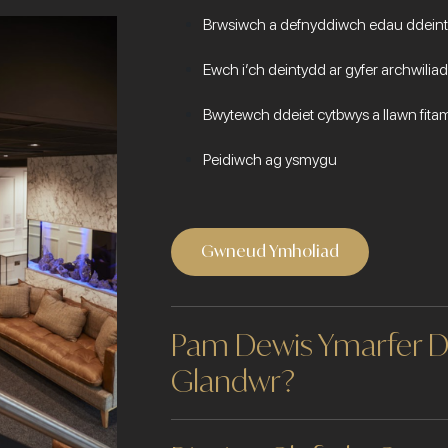
Brwsiwch a defnyddiwch edau ddeint
Ewch i’ch deintydd ar gyfer archwilia
Bwytewch ddeiet cytbwys a llawn fita
Peidiwch ag ysmygu
Gwneud Ymholiad
Pam Dewis Ymarfer D
Glandwr?