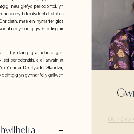
gig, neu glefyd periodontol, yn
emau iechyd deintyddol difrifol os
 Chricieth, mae ein hymarfer glos
ynnal nid yn unig gwên ddisglair
s—ilid y deintgig a achosir gan
 sef periodontitis, a all arwain at
l. Yn Ymarfer Deintyddol Glandwr,
y deintgig yn gynnar fel y gallwch
Gw
EICH
ENW
wllheli a
CYNTAF
(R