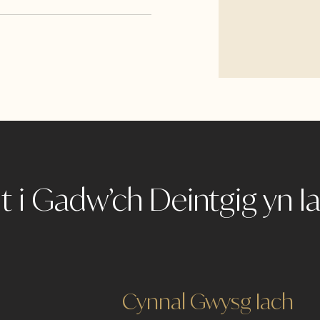
t i Gadw’ch Deintgig yn I
Cynnal Gwysg Iach