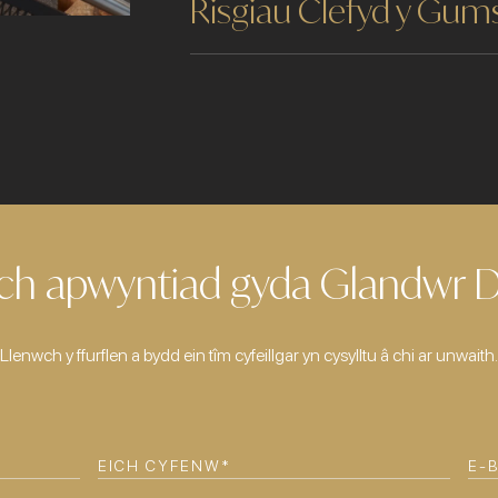
Risgiau Clefyd y Gums
ch apwyntiad gyda Glandwr De
Llenwch y ffurflen a bydd ein tîm cyfeillgar yn cysylltu â chi ar unwaith.
EICH
E-
CYFENW
(REQUIRED)
BO