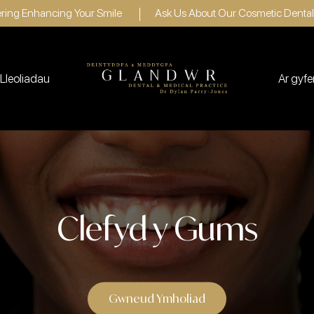
ring Enhancing Your Smile
Ask Us About Our Cosmetic Dental
 Lleoliadau
Ar gyfe
Clefyd y Gums
Gwneud Ymholiad