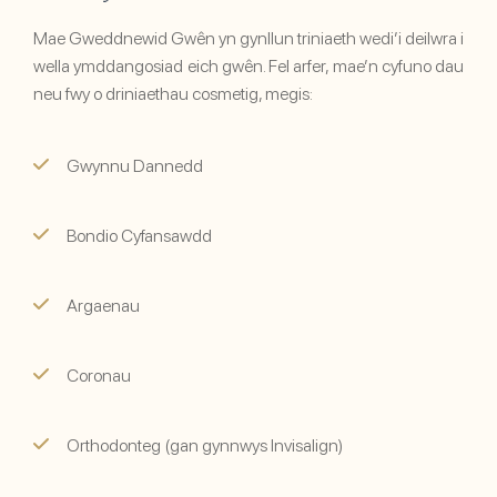
Mae Gweddnewid Gwên yn gynllun triniaeth wedi’i deilwra i
wella ymddangosiad eich gwên. Fel arfer, mae’n cyfuno dau
neu fwy o driniaethau cosmetig, megis:
Gwynnu Dannedd
Bondio Cyfansawdd
Argaenau
Coronau
Orthodonteg (gan gynnwys Invisalign)