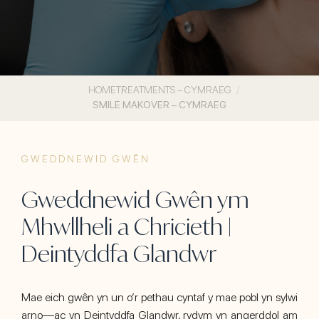
HOME
TREATMENTS – CYMRAEG
SMILE MAKOVER – CYMRAEG
GWEDDNEWID GWÊN
Gweddnewid Gwên ym
Mhwllheli a Chricieth |
Deintyddfa Glandwr
Mae eich gwên yn un o’r pethau cyntaf y mae pobl yn sylwi
arno—ac yn Deintyddfa Glandwr, rydym yn angerddol am