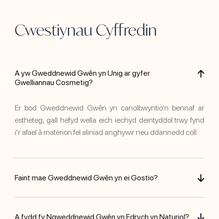
Cwestiynau Cyffredin
A yw Gweddnewid Gwên yn Unig ar gyfer
Gwelliannau Cosmetig?
Er bod Gweddnewid Gwên yn canolbwyntio’n bennaf ar
estheteg, gall hefyd wella eich iechyd deintyddol trwy fynd
i’r afael â materion fel aliniad anghywir neu ddannedd coll.
Faint mae Gweddnewid Gwên yn ei Gostio?
A fydd fy Ngweddnewid Gwên yn Edrych yn Naturiol?