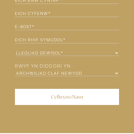
ENW
EICH
CYNTAF
(REQUIRED)
CYFENW
(REQUIRED)
E-
BOST
(REQUIRED)
EICH
RHIF
LLEOLIAD
SYMUDOL
(REQUIRED)
DEWISOL*
RWYF YN DIDDORI YN