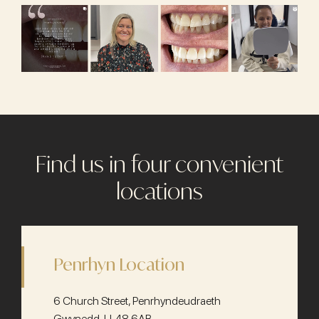
Find us in four convenient
locations
Penrhyn Location
6 Church Street, Penrhyndeudraeth
Gwynedd, LL48 6AB