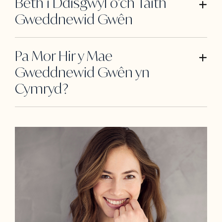
Beth i Ddisgwyl o’ch Taith
Gweddnewid Gwên
Pa Mor Hir y Mae
Gweddnewid Gwên yn
Cymryd?