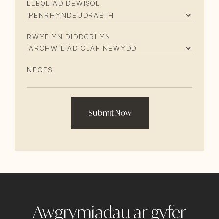
SYMUDOL
(REQUIRED)
LLEOLIAD DEWISOL
RWYF YN DIDDORI YN
NEGES
Awgrymiadau ar gyfer