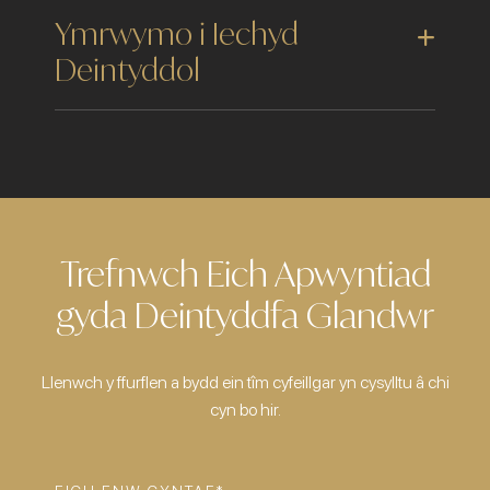
Ymrwymo i Iechyd
Deintyddol
Trefnwch Eich Apwyntiad
gyda Deintyddfa Glandwr
Llenwch y ffurflen a bydd ein tîm cyfeillgar yn cysylltu â chi
cyn bo hir.
EICH