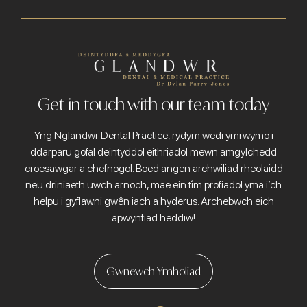
Get in touch with our team today
Yng Nglandwr Dental Practice, rydym wedi ymrwymo i
ddarparu gofal deintyddol eithriadol mewn amgylchedd
croesawgar a chefnogol. Boed angen archwiliad rheolaidd
neu driniaeth uwch arnoch, mae ein tîm profiadol yma i’ch
helpu i gyflawni gwên iach a hyderus. Archebwch eich
apwyntiad heddiw!
Gwnewch Ymholiad