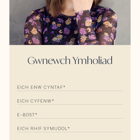
Gwnewch Ymholiad
EICH
ENW
CYNTAF
(REQUIRED)
EICH
CYFENW
(REQUIRED)
E-
BOST
(REQUIRED)
EICH
RHIF