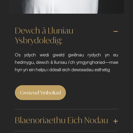
Dewch â Lluniau
Ysbrydoledig:
Os ydych wedi gweld gwênau rydych yn eu
hedmygu, dewch â lluniau i’ch ymgynghoriad—mae
hyn yn ein helpu i ddeall eich dewisiadau esthetig.
Gwneud Ymholiad
Blaenoriaethu Eich Nodau