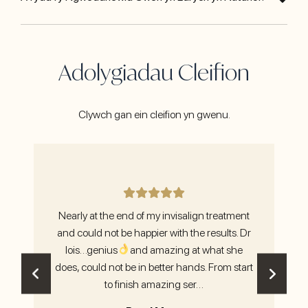
Adolygiadau Cleifion
Clywch gan ein cleifion yn gwenu.
e.
Nearly at the end of my invisalign treatment
I h
o
and could not be happier with the results. Dr
I 
I
lois…genius
and amazing at what she
whi
does, could not be in better hands. From start
th
to finish amazing ser…