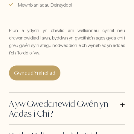
Mewnblaniadau Deintyddol
P’un a ydych yn chwilio am welliannau cynnil neu
drawsnewidiad llawn, byddwn yn gweithio’n agos gyda chi i
greu gwên sy’n ategu nodweddion eich wyneb ac yn addas
i’ch ffordd o fyw.
Gwneud Ymholiad
A yw Gweddnewid Gwên yn
Addas i Chi?