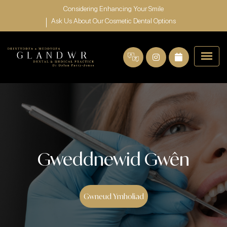
Considering Enhancing Your Smile
Ask Us About Our Cosmetic Dental Options
Gweddnewid Gwên
Gwneud Ymholiad