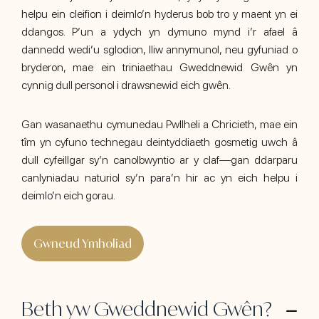
helpu ein cleifion i deimlo’n hyderus bob tro y maent yn ei
ddangos. P’un a ydych yn dymuno mynd i’r afael â
dannedd wedi’u sglodion, lliw annymunol, neu gyfuniad o
bryderon, mae ein triniaethau Gweddnewid Gwên yn
cynnig dull personol i drawsnewid eich gwên.
Gan wasanaethu cymunedau Pwllheli a Chricieth, mae ein
tîm yn cyfuno technegau deintyddiaeth gosmetig uwch â
dull cyfeillgar sy’n canolbwyntio ar y claf—gan ddarparu
canlyniadau naturiol sy’n para’n hir ac yn eich helpu i
deimlo’n eich gorau.
Gwneud Ymholiad
Beth yw Gweddnewid Gwên?