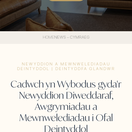
HOME
NEWS – CYMRAEG
NEWYDDION A MEWNWELEDIADAU
DEINTYDDOL | DEINTYDDFA GLANDWR
Cadwch yn Wybodus gyda'r
Newyddion Diweddaraf,
Awgrymiadau a
Mewnwelediadau i Ofal
Deintyddol