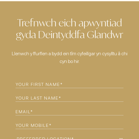
Trefnwch eich apwyntiad
gyda Deintyddfa Glandwr
Llenwch y ffurflen a bydd ein tîm cyfeillgar yn cysylltu â chi
cyn bo hir.
FIRST
NAME
(REQUIRED)
LAST
NAME
(REQUIRED)
EMAIL
(REQUIRED)
PHONE
(REQUIRED)
PREFERRED