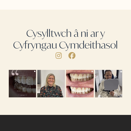
Cysylltwch â ni ar y
Cyfryngau Cymdeithasol