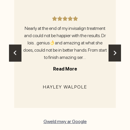
ce.
Nearly at the end of my invisalign treatment
I 
so
and could not be happier with the results. Dr
I
 I
lois…genius
and amazing at what she
wh
d
does, could not be in better hands. From start
t
to finish amazing ser…
Read More
HAYLEY WALPOLE
Gweld mwy ar Google