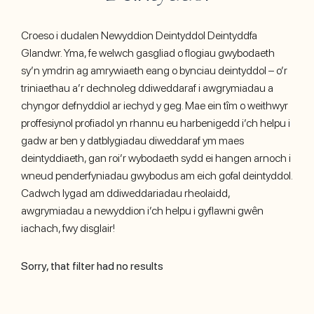
Croeso i dudalen Newyddion Deintyddol Deintyddfa
Glandwr. Yma, fe welwch gasgliad o flogiau gwybodaeth
sy’n ymdrin ag amrywiaeth eang o bynciau deintyddol – o’r
triniaethau a’r dechnoleg ddiweddaraf i awgrymiadau a
chyngor defnyddiol ar iechyd y geg. Mae ein tîm o weithwyr
proffesiynol profiadol yn rhannu eu harbenigedd i’ch helpu i
gadw ar ben y datblygiadau diweddaraf ym maes
deintyddiaeth, gan roi’r wybodaeth sydd ei hangen arnoch i
wneud penderfyniadau gwybodus am eich gofal deintyddol.
Cadwch lygad am ddiweddariadau rheolaidd,
awgrymiadau a newyddion i’ch helpu i gyflawni gwên
iachach, fwy disglair!
Sorry, that filter had no results