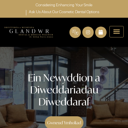
Considering Enhancing Your Smile
Ask Us About Our Cosmetic Dental Options
Ein Newyddion a
Diweddariadau
Diweddaraf
Gwneud Ymholiad