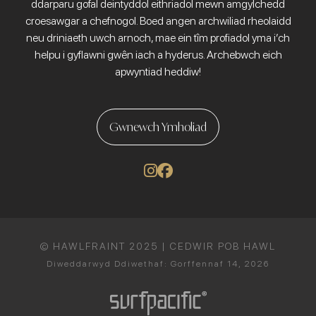
ddarparu gofal deintyddol eithriadol mewn amgylchedd
croesawgar a chefnogol. Boed angen archwiliad rheolaidd
neu driniaeth uwch arnoch, mae ein tîm profiadol yma i’ch
helpu i gyflawni gwên iach a hyderus. Archebwch eich
apwyntiad heddiw!
Gwnewch Ymholiad
© HAWLFRAINT 2025 | CEDWIR POB HAWL
Diweddarwyd Ddiwethaf: Gorffennaf 14, 2026