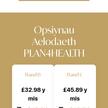
Opsiynau
Aelodaeth
PLAN4HEALTH
Band B
Band C
£32.98 y
£45.89 y
mis
mis