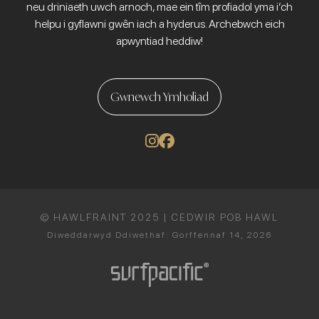
neu driniaeth uwch arnoch, mae ein tîm profiadol yma i’ch
helpu i gyflawni gwên iach a hyderus. Archebwch eich
apwyntiad heddiw!
Gwnewch Ymholiad
© HAWLFRAINT 2025 | CEDWIR POB HAWL
Diweddarwyd Ddiwethaf: Gorffennaf 14, 2026