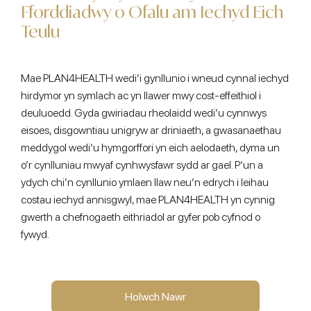
Fforddiadwy o Ofalu am Iechyd Eich
Teulu
Mae PLAN4HEALTH wedi’i gynllunio i wneud cynnal iechyd
hirdymor yn symlach ac yn llawer mwy cost-effeithiol i
deuluoedd. Gyda gwiriadau rheolaidd wedi’u cynnwys
eisoes, disgowntiau unigryw ar driniaeth, a gwasanaethau
meddygol wedi’u hymgorffori yn eich aelodaeth, dyma un
o’r cynlluniau mwyaf cynhwysfawr sydd ar gael. P’un a
ydych chi’n cynllunio ymlaen llaw neu’n edrych i leihau
costau iechyd annisgwyl, mae PLAN4HEALTH yn cynnig
gwerth a chefnogaeth eithriadol ar gyfer pob cyfnod o
fywyd.
Holwch Nawr