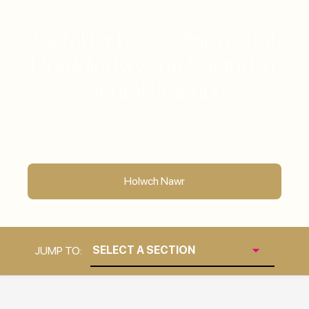
Gofal Iechyd a Deintyddol
Fforddiadwy yng Nglandwr
Dental Practice
Holwch Nawr
JUMP TO: