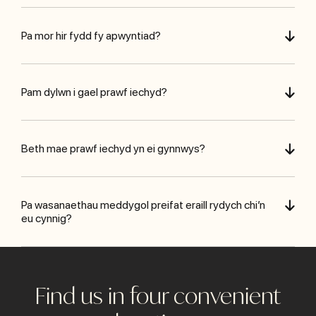
Pa mor hir fydd fy apwyntiad?
Pam dylwn i gael prawf iechyd?
Beth mae prawf iechyd yn ei gynnwys?
Pa wasanaethau meddygol preifat eraill rydych chi’n
eu cynnig?
Find us in four convenient