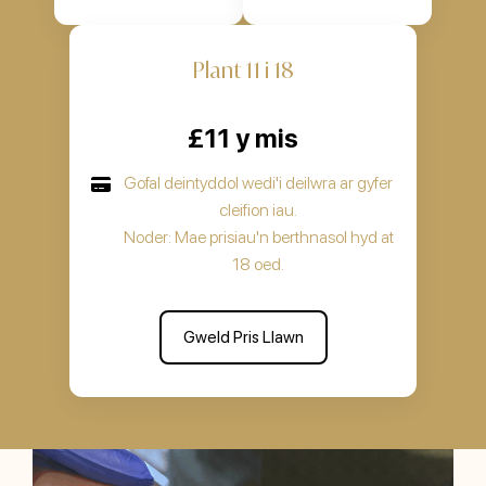
Plant 11 i 18
£11 y mis
Gofal deintyddol wedi'i deilwra ar gyfer
cleifion iau.
Noder: Mae prisiau'n berthnasol hyd at
18 oed.
Gweld Pris Llawn