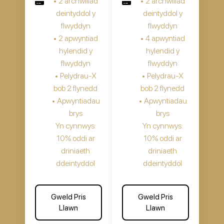
• 2 archwiliad
• 2 archwiliad
deintyddol y
deintyddol y
flwyddyn
flwyddyn
• 2 apwyntiad
• 4 apwyntiad
hylendid y
hylendid y
flwyddyn
flwyddyn
• Pelydrau-X
• Pelydrau-X
bob 2 flynedd
bob 2 flynedd
• Apwyntiadau
• Apwyntiadau
brys
brys
Yn cynnwys:
Yn cynnwys:
10% oddi ar
10% oddi ar
driniaeth
driniaeth
ddeintyddol
ddeintyddol
Gweld Pris
Gweld Pris
Llawn
Llawn