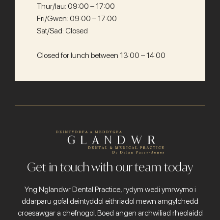
Thur/Iau: 09:00 – 17:00
Fri/Gwen: 09:00 – 17:00
Sat/Sad: Closed
Closed for lunch between 13:00 – 14:00
Get in touch with our team today
Yng Nglandwr Dental Practice, rydym wedi ymrwymo i
ddarparu gofal deintyddol eithriadol mewn amgylchedd
croesawgar a chefnogol. Boed angen archwiliad rheolaidd