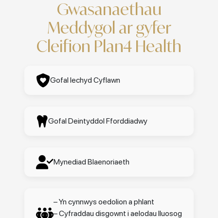
Gwasanaethau
Meddygol ar gyfer
Cleifion Plan4 Health
Gofal Iechyd Cyflawn
Gofal Deintyddol Fforddiadwy
Mynediad Blaenoriaeth
– Yn cynnwys oedolion a phlant
– Cyfraddau disgownt i aelodau lluosog