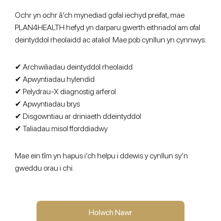
Ochr yn ochr â’ch mynediad gofal iechyd preifat, mae
PLAN4HEALTH hefyd yn darparu gwerth eithriadol am ofal
deintyddol rheolaidd ac ataliol. Mae pob cynllun yn cynnwys:
✔ Archwiliadau deintyddol rheolaidd
✔ Apwyntiadau hylendid
✔ Pelydrau-X diagnostig arferol
✔ Apwyntiadau brys
✔ Disgowntiau ar driniaeth ddeintyddol
✔ Taliadau misol fforddiadwy
Mae ein tîm yn hapus i’ch helpu i ddewis y cynllun sy’n
gweddu orau i chi.
Holwch Nawr