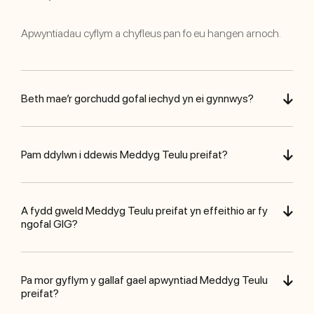
Apwyntiadau cyflym a chyfleus pan fo eu hangen arnoch.
Beth mae’r gorchudd gofal iechyd yn ei gynnwys?
Pam ddylwn i ddewis Meddyg Teulu preifat?
A fydd gweld Meddyg Teulu preifat yn effeithio ar fy
ngofal GIG?
Pa mor gyflym y gallaf gael apwyntiad Meddyg Teulu
preifat?