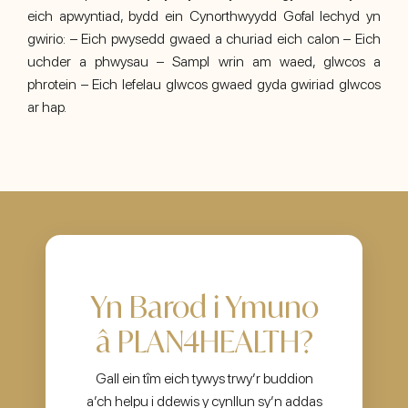
eich apwyntiad, bydd ein Cynorthwyydd Gofal Iechyd yn
gwirio: – Eich pwysedd gwaed a churiad eich calon – Eich
uchder a phwysau – Sampl wrin am waed, glwcos a
phrotein – Eich lefelau glwcos gwaed gyda gwiriad glwcos
ar hap.
Yn Barod i Ymuno
â PLAN4HEALTH?
Gall ein tîm eich tywys trwy’r buddion
a’ch helpu i ddewis y cynllun sy’n addas