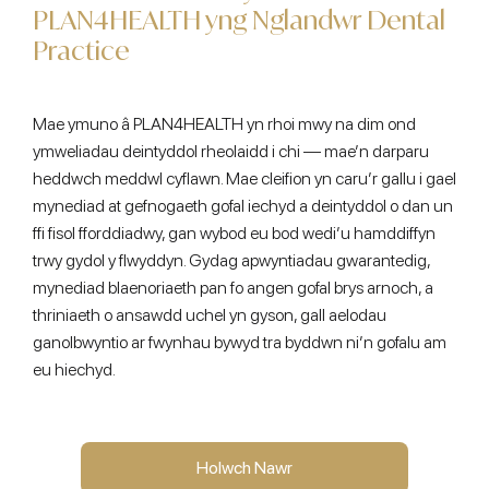
PLAN4HEALTH yng Nglandwr Dental
Practice
Mae ymuno â PLAN4HEALTH yn rhoi mwy na dim ond
ymweliadau deintyddol rheolaidd i chi — mae’n darparu
heddwch meddwl cyflawn. Mae cleifion yn caru’r gallu i gael
mynediad at gefnogaeth gofal iechyd a deintyddol o dan un
ffi fisol fforddiadwy, gan wybod eu bod wedi’u hamddiffyn
trwy gydol y flwyddyn. Gydag apwyntiadau gwarantedig,
mynediad blaenoriaeth pan fo angen gofal brys arnoch, a
thriniaeth o ansawdd uchel yn gyson, gall aelodau
ganolbwyntio ar fwynhau bywyd tra byddwn ni’n gofalu am
eu hiechyd.
Holwch Nawr