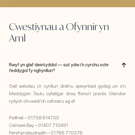
Cwestiynau a Ofynnir yn
Aml
Rwyf yn glaf deintyddol — sut ydw i’n cyrchu ochr
feddygol fy nghynllun?
Gall aelodau o’r cynllun drefnu apwyntiad gydag un o’n
Meddygon Teulu cyfeillgar drwy ffonio’r practis Glandwr
rydych chi wedi’ch cofrestru ag ef:
Pwllheli – 01758 614700
Cemaes Bay – 01407 710491
Penrhyndeudraeth – 01766 770376.