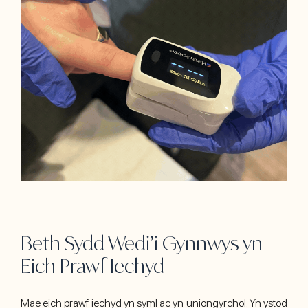
Beth Sydd Wedi’i Gynnwys yn
Eich Prawf Iechyd
Mae eich prawf iechyd yn syml ac yn uniongyrchol. Yn ystod