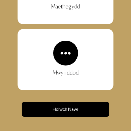
Maethegydd
Mwy i ddod
Holwch Nawr