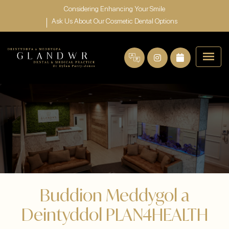
Considering Enhancing Your Smile
Ask Us About Our Cosmetic Dental Options
Buddion Meddygol a
Deintyddol PLAN4HEALTH