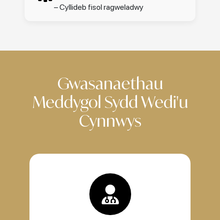
– Cyllideb fisol ragweladwy
Gwasanaethau
Meddygol Sydd Wedi'u
Cynnwys